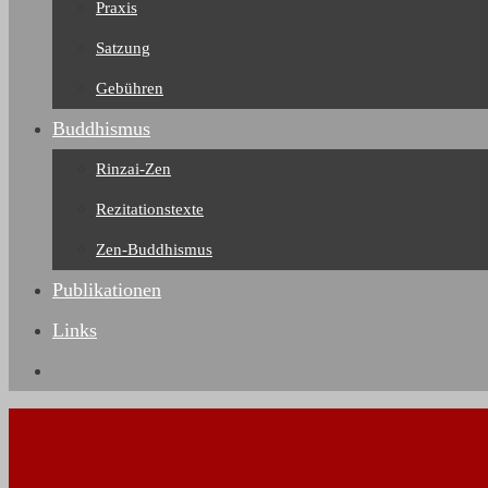
Praxis
Satzung
Gebühren
Buddhismus
Rinzai-Zen
Rezitationstexte
Zen-Buddhismus
Publikationen
Links