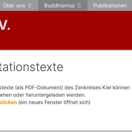
Über uns
Buddhismus
Publikationen
V.
tationstexte
nstexte (als PDF-Dokument) des Zenkreises Kiel können
sehen oder heruntergeladen werden.
 klicken
(ein neues Fenster öffnet sich)