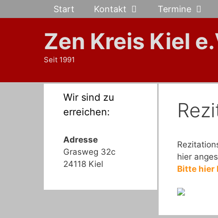
Zum
Start
Kontakt
Termine
Inhalt
springen
Zen Kreis Kiel e.
Seit 1991
Wir sind zu
Rezi
erreichen:
Adresse
Rezitatio
Grasweg 32c
hier ange
24118 Kiel
Bitte hier